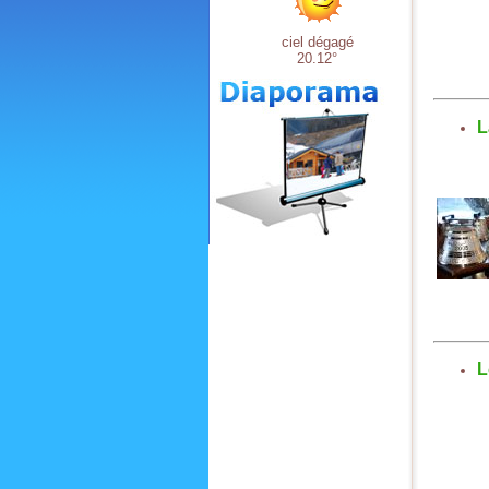
ciel dégagé
20.12°
L
L