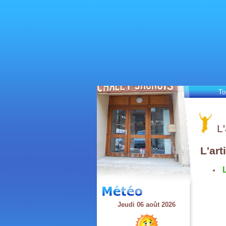
To
L'
L'art
L
Jeudi 06 août 2026