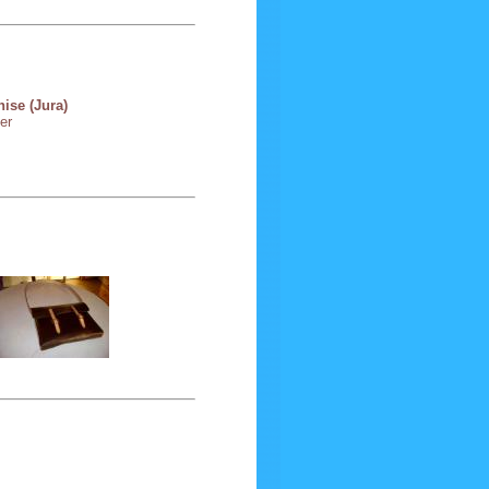
nise (Jura)
er