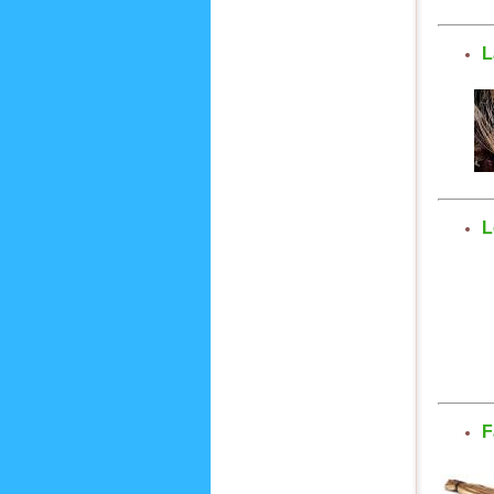
L
L
F