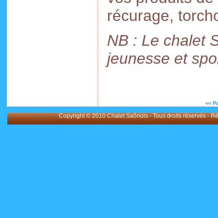
récurage, torch
NB : Le chalet 
jeunesse et spor
<< P
Copyright © 2010 Chalet Saônois - Tous droits réservés - Ré